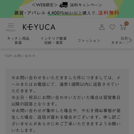
0
MENU
キッチン用品
インテリア雑貨
日用雑
ファッション
食器
収納・寝具
タオル・アロ
TOP
お問い合わせ
※お問い合わせをいただきました件につきましては、メ
ールまたはお電話にて、通常1週間以内に返答させてい
ただきます。
※土日・祝日にお問い合わせいただいた場合は翌営業日
以降の回答となります。
※お問い合わせが集中した場合や、やむを得ぬ事態が発
生した場合、返信が遅れる場合がございます。申し訳ご
ざいませんがあらかじめご了承いただきますようお願い
いたします。