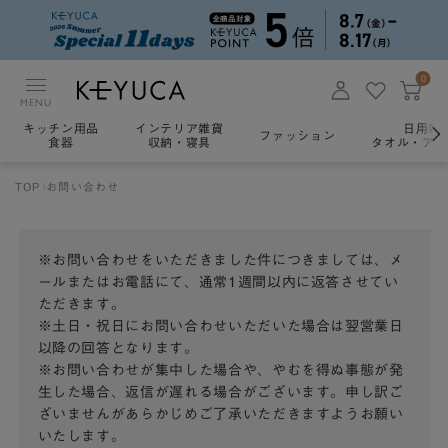
0
MENU
キッチン用品
インテリア雑貨
日用雑
ファッション
食器
収納・寝具
タオル・アロ
TOP
お問い合わせ
※お問い合わせをいただきました件につきましては、メ
ールまたはお電話にて、通常1週間以内に返答させてい
ただきます。
※土日・祝日にお問い合わせいただいた場合は翌営業日
以降の回答となります。
※お問い合わせが集中した場合や、やむを得ぬ事態が発
生した場合、返信が遅れる場合がございます。申し訳ご
ざいませんがあらかじめご了承いただきますようお願い
いたします。