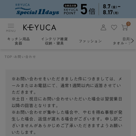
0
MENU
キッチン用品
インテリア雑貨
日用雑
ファッション
食器
収納・寝具
タオル・アロ
TOP
お問い合わせ
※お問い合わせをいただきました件につきましては、メ
ールまたはお電話にて、通常1週間以内に返答させてい
ただきます。
※土日・祝日にお問い合わせいただいた場合は翌営業日
以降の回答となります。
※お問い合わせが集中した場合や、やむを得ぬ事態が発
生した場合、返信が遅れる場合がございます。申し訳ご
ざいませんがあらかじめご了承いただきますようお願い
いたします。