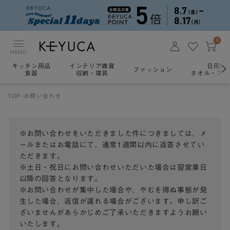
0
MENU
キッチン用品
インテリア雑貨
日用雑
ファッション
食器
収納・寝具
タオル・アロ
TOP
お問い合わせ
※お問い合わせをいただきました件につきましては、メ
ールまたはお電話にて、通常1週間以内に返答させてい
ただきます。
※土日・祝日にお問い合わせいただいた場合は翌営業日
以降の回答となります。
※お問い合わせが集中した場合や、やむを得ぬ事態が発
生した場合、返信が遅れる場合がございます。申し訳ご
ざいませんがあらかじめご了承いただきますようお願い
いたします。