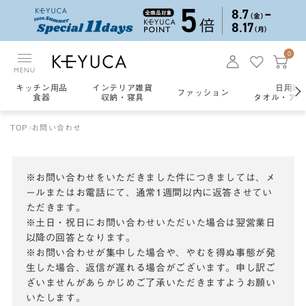
0
MENU
キッチン用品
インテリア雑貨
日用雑
ファッション
食器
収納・寝具
タオル・アロ
TOP
お問い合わせ
※お問い合わせをいただきました件につきましては、メ
ールまたはお電話にて、通常1週間以内に返答させてい
ただきます。
※土日・祝日にお問い合わせいただいた場合は翌営業日
以降の回答となります。
※お問い合わせが集中した場合や、やむを得ぬ事態が発
生した場合、返信が遅れる場合がございます。申し訳ご
ざいませんがあらかじめご了承いただきますようお願い
いたします。