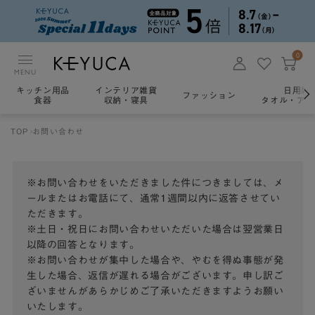
0
MENU
キッチン用品
インテリア雑貨
日用雑
ファッション
食器
収納・寝具
タオル・アロ
TOP
お問い合わせ
※お問い合わせをいただきました件につきましては、メ
ールまたはお電話にて、通常1週間以内に返答させてい
ただきます。
※土日・祝日にお問い合わせいただいた場合は翌営業日
以降の回答となります。
※お問い合わせが集中した場合や、やむを得ぬ事態が発
生した場合、返信が遅れる場合がございます。申し訳ご
ざいませんがあらかじめご了承いただきますようお願い
いたします。