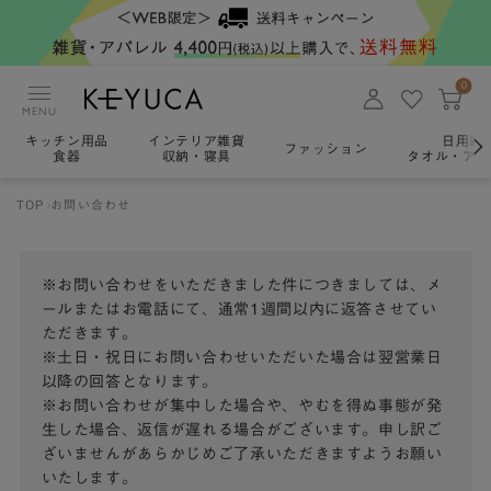
0
MENU
キッチン用品
インテリア雑貨
日用雑
ファッション
食器
収納・寝具
タオル・アロ
TOP
お問い合わせ
※お問い合わせをいただきました件につきましては、メ
ールまたはお電話にて、通常1週間以内に返答させてい
ただきます。
※土日・祝日にお問い合わせいただいた場合は翌営業日
以降の回答となります。
※お問い合わせが集中した場合や、やむを得ぬ事態が発
生した場合、返信が遅れる場合がございます。申し訳ご
ざいませんがあらかじめご了承いただきますようお願い
いたします。