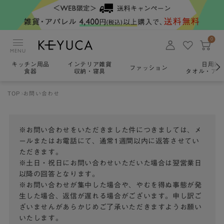
0
MENU
キッチン用品
インテリア雑貨
日用雑
ファッション
食器
収納・寝具
タオル・アロ
TOP
お問い合わせ
※お問い合わせをいただきました件につきましては、メ
ールまたはお電話にて、通常1週間以内に返答させてい
ただきます。
※土日・祝日にお問い合わせいただいた場合は翌営業日
以降の回答となります。
※お問い合わせが集中した場合や、やむを得ぬ事態が発
生した場合、返信が遅れる場合がございます。申し訳ご
ざいませんがあらかじめご了承いただきますようお願い
いたします。