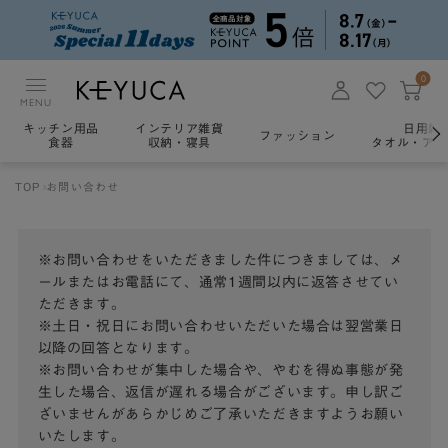
0
MENU
キッチン用品
インテリア雑貨
日用雑
ファッション
食器
収納・寝具
タオル・アロ
TOP
お問い合わせ
※お問い合わせをいただきました件につきましては、メ
ールまたはお電話にて、通常1週間以内に返答させてい
ただきます。
※土日・祝日にお問い合わせいただいた場合は翌営業日
以降の回答となります。
※お問い合わせが集中した場合や、やむを得ぬ事態が発
生した場合、返信が遅れる場合がございます。申し訳ご
ざいませんがあらかじめご了承いただきますようお願い
いたします。