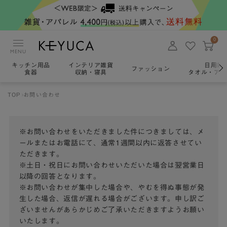
0
MENU
キッチン用品
インテリア雑貨
日用雑
ファッション
食器
収納・寝具
タオル・アロ
TOP
お問い合わせ
※お問い合わせをいただきました件につきましては、メ
ールまたはお電話にて、通常1週間以内に返答させてい
ただきます。
※土日・祝日にお問い合わせいただいた場合は翌営業日
以降の回答となります。
※お問い合わせが集中した場合や、やむを得ぬ事態が発
生した場合、返信が遅れる場合がございます。申し訳ご
ざいませんがあらかじめご了承いただきますようお願い
いたします。