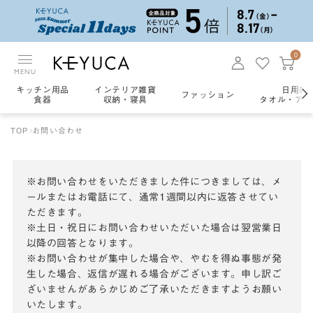
0
MENU
キッチン用品
インテリア雑貨
日用雑
ファッション
食器
収納・寝具
タオル・アロ
TOP
お問い合わせ
※お問い合わせをいただきました件につきましては、メ
ールまたはお電話にて、通常1週間以内に返答させてい
ただきます。
※土日・祝日にお問い合わせいただいた場合は翌営業日
以降の回答となります。
※お問い合わせが集中した場合や、やむを得ぬ事態が発
生した場合、返信が遅れる場合がございます。申し訳ご
ざいませんがあらかじめご了承いただきますようお願い
いたします。