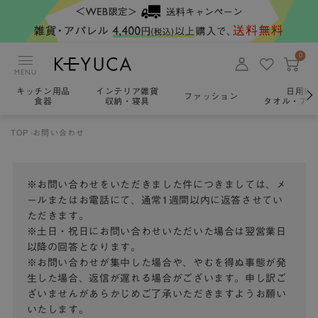
0
MENU
キッチン用品
インテリア雑貨
日用雑
ファッション
食器
収納・寝具
タオル・アロ
TOP
お問い合わせ
※お問い合わせをいただきました件につきましては、メ
ールまたはお電話にて、通常1週間以内に返答させてい
ただきます。
※土日・祝日にお問い合わせいただいた場合は翌営業日
以降の回答となります。
※お問い合わせが集中した場合や、やむを得ぬ事態が発
生した場合、返信が遅れる場合がございます。申し訳ご
ざいませんがあらかじめご了承いただきますようお願い
いたします。