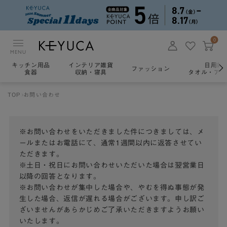
0
MENU
キッチン用品
インテリア雑貨
日用雑
ファッション
食器
収納・寝具
タオル・アロ
TOP
お問い合わせ
※お問い合わせをいただきました件につきましては、メ
ールまたはお電話にて、通常1週間以内に返答させてい
ただきます。
※土日・祝日にお問い合わせいただいた場合は翌営業日
以降の回答となります。
※お問い合わせが集中した場合や、やむを得ぬ事態が発
生した場合、返信が遅れる場合がございます。申し訳ご
ざいませんがあらかじめご了承いただきますようお願い
いたします。