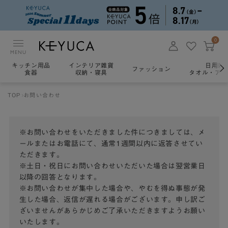
0
MENU
キッチン用品
インテリア雑貨
日用雑
ファッション
食器
収納・寝具
タオル・アロ
TOP
お問い合わせ
※お問い合わせをいただきました件につきましては、メ
ールまたはお電話にて、通常1週間以内に返答させてい
ただきます。
※土日・祝日にお問い合わせいただいた場合は翌営業日
以降の回答となります。
※お問い合わせが集中した場合や、やむを得ぬ事態が発
生した場合、返信が遅れる場合がございます。申し訳ご
ざいませんがあらかじめご了承いただきますようお願い
いたします。