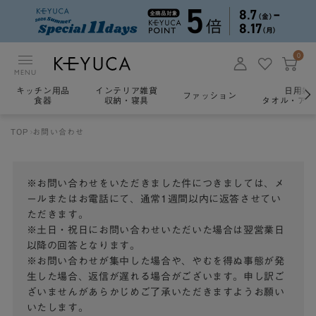
0
MENU
キッチン用品
インテリア雑貨
日用雑
ファッション
食器
収納・寝具
タオル・アロ
TOP
お問い合わせ
※お問い合わせをいただきました件につきましては、メ
ールまたはお電話にて、通常1週間以内に返答させてい
ただきます。
※土日・祝日にお問い合わせいただいた場合は翌営業日
以降の回答となります。
※お問い合わせが集中した場合や、やむを得ぬ事態が発
生した場合、返信が遅れる場合がございます。申し訳ご
ざいませんがあらかじめご了承いただきますようお願い
いたします。