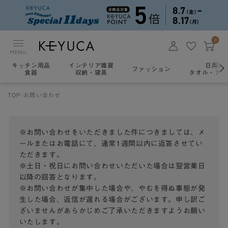
0
MENU
キッチン用品
インテリア雑貨
日用雑
ファッション
食器
収納・寝具
タオル・アロ
TOP
お問い合わせ
※お問い合わせをいただきました件につきましては、メ
ールまたはお電話にて、通常1週間以内に返答させてい
ただきます。
※土日・祝日にお問い合わせいただいた場合は翌営業日
以降の回答となります。
※お問い合わせが集中した場合や、やむを得ぬ事態が発
生した場合、返信が遅れる場合がございます。申し訳ご
ざいませんがあらかじめご了承いただきますようお願い
いたします。