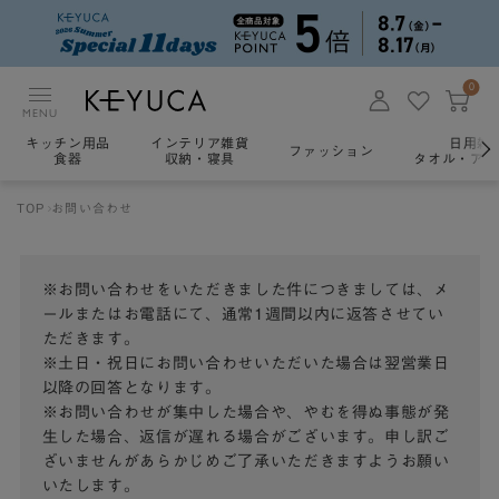
0
MENU
キッチン用品
インテリア雑貨
日用雑
ファッション
食器
収納・寝具
タオル・アロ
TOP
お問い合わせ
※お問い合わせをいただきました件につきましては、メ
ールまたはお電話にて、通常1週間以内に返答させてい
ただきます。
※土日・祝日にお問い合わせいただいた場合は翌営業日
以降の回答となります。
※お問い合わせが集中した場合や、やむを得ぬ事態が発
生した場合、返信が遅れる場合がございます。申し訳ご
ざいませんがあらかじめご了承いただきますようお願い
いたします。