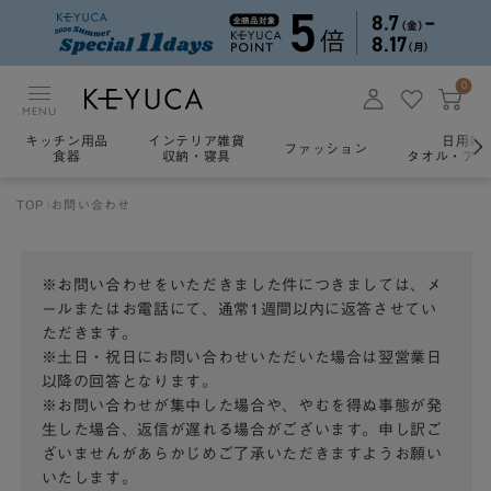
0
MENU
キッチン用品
インテリア雑貨
日用雑
ファッション
食器
収納・寝具
タオル・アロ
TOP
お問い合わせ
※お問い合わせをいただきました件につきましては、メ
ールまたはお電話にて、通常1週間以内に返答させてい
ただきます。
※土日・祝日にお問い合わせいただいた場合は翌営業日
以降の回答となります。
※お問い合わせが集中した場合や、やむを得ぬ事態が発
生した場合、返信が遅れる場合がございます。申し訳ご
ざいませんがあらかじめご了承いただきますようお願い
いたします。