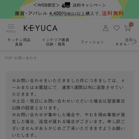
0
MENU
キッチン用品
インテリア雑貨
日用雑
ファッション
食器
収納・寝具
タオル・アロ
TOP
お問い合わせ
※お問い合わせをいただきました件につきましては、メ
ールまたはお電話にて、通常1週間以内に返答させてい
ただきます。
※土日・祝日にお問い合わせいただいた場合は翌営業日
以降の回答となります。
※お問い合わせが集中した場合や、やむを得ぬ事態が発
生した場合、返信が遅れる場合がございます。申し訳ご
ざいませんがあらかじめご了承いただきますようお願い
いたします。