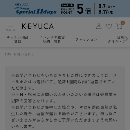
0
MENU
キッチン用品
インテリア雑貨
日用雑
ファッション
食器
収納・寝具
タオル・アロ
TOP
お問い合わせ
※お問い合わせをいただきました件につきましては、メ
ールまたはお電話にて、通常1週間以内に返答させてい
ただきます。
※土日・祝日にお問い合わせいただいた場合は翌営業日
以降の回答となります。
※お問い合わせが集中した場合や、やむを得ぬ事態が発
生した場合、返信が遅れる場合がございます。申し訳ご
ざいませんがあらかじめご了承いただきますようお願い
いたします。