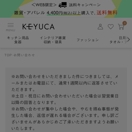
0
MENU
キッチン用品
インテリア雑貨
日用雑
ファッション
食器
収納・寝具
タオル・アロ
TOP
お問い合わせ
※お問い合わせをいただきました件につきましては、メ
ールまたはお電話にて、通常1週間以内に返答させてい
ただきます。
※土日・祝日にお問い合わせいただいた場合は翌営業日
以降の回答となります。
※お問い合わせが集中した場合や、やむを得ぬ事態が発
生した場合、返信が遅れる場合がございます。申し訳ご
ざいませんがあらかじめご了承いただきますようお願い
いたします。