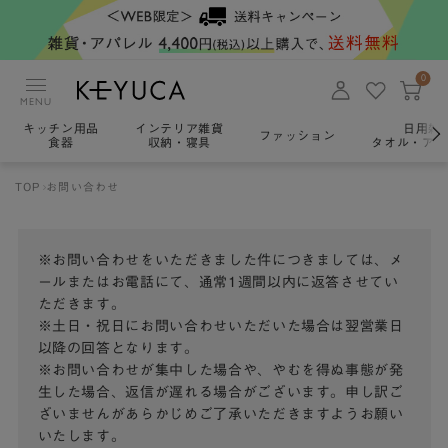
0
MENU
キッチン用品
インテリア雑貨
日用雑
ファッション
食器
収納・寝具
タオル・アロ
TOP
お問い合わせ
※お問い合わせをいただきました件につきましては、メ
ールまたはお電話にて、通常1週間以内に返答させてい
ただきます。
※土日・祝日にお問い合わせいただいた場合は翌営業日
以降の回答となります。
※お問い合わせが集中した場合や、やむを得ぬ事態が発
生した場合、返信が遅れる場合がございます。申し訳ご
ざいませんがあらかじめご了承いただきますようお願い
いたします。