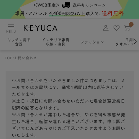
0
MENU
キッチン用品
インテリア雑貨
日用雑
ファッション
食器
収納・寝具
タオル・アロ
TOP
お問い合わせ
※お問い合わせをいただきました件につきましては、メ
ールまたはお電話にて、通常1週間以内に返答させてい
ただきます。
※土日・祝日にお問い合わせいただいた場合は翌営業日
以降の回答となります。
※お問い合わせが集中した場合や、やむを得ぬ事態が発
生した場合、返信が遅れる場合がございます。申し訳ご
ざいませんがあらかじめご了承いただきますようお願い
いたします。