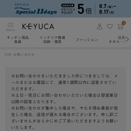
0
MENU
キッチン用品
インテリア雑貨
日用雑
ファッション
食器
収納・寝具
タオル・アロ
TOP
お問い合わせ
※お問い合わせをいただきました件につきましては、メ
ールまたはお電話にて、通常1週間以内に返答させてい
ただきます。
※土日・祝日にお問い合わせいただいた場合は翌営業日
以降の回答となります。
※お問い合わせが集中した場合や、やむを得ぬ事態が発
生した場合、返信が遅れる場合がございます。申し訳ご
ざいませんがあらかじめご了承いただきますようお願い
いたします。