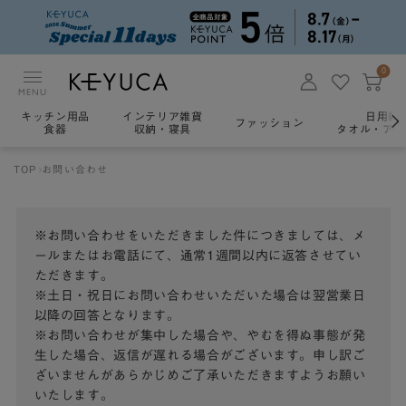
0
MENU
キッチン用品
インテリア雑貨
日用雑
ファッション
食器
収納・寝具
タオル・アロ
TOP
お問い合わせ
※お問い合わせをいただきました件につきましては、メ
ールまたはお電話にて、通常1週間以内に返答させてい
ただきます。
※土日・祝日にお問い合わせいただいた場合は翌営業日
以降の回答となります。
※お問い合わせが集中した場合や、やむを得ぬ事態が発
生した場合、返信が遅れる場合がございます。申し訳ご
ざいませんがあらかじめご了承いただきますようお願い
いたします。