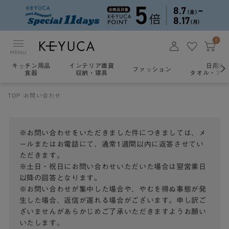
0
MENU
キッチン用品
インテリア雑貨
日用雑
ファッション
食器
収納・寝具
タオル・アロ
TOP
お問い合わせ
※お問い合わせをいただきました件につきましては、メ
ールまたはお電話にて、通常1週間以内に返答させてい
ただきます。
※土日・祝日にお問い合わせいただいた場合は翌営業日
以降の回答となります。
※お問い合わせが集中した場合や、やむを得ぬ事態が発
生した場合、返信が遅れる場合がございます。申し訳ご
ざいませんがあらかじめご了承いただきますようお願い
いたします。