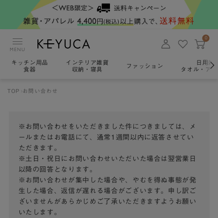
0
MENU
キッチン用品
インテリア雑貨
日用雑
ファッション
食器
収納・寝具
タオル・アロ
TOP
お問い合わせ
※お問い合わせをいただきました件につきましては、メ
ールまたはお電話にて、通常1週間以内に返答させてい
ただきます。
※土日・祝日にお問い合わせいただいた場合は翌営業日
以降の回答となります。
※お問い合わせが集中した場合や、やむを得ぬ事態が発
生した場合、返信が遅れる場合がございます。申し訳ご
ざいませんがあらかじめご了承いただきますようお願い
いたします。