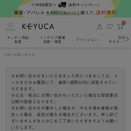
0
MENU
キッチン用品
インテリア雑貨
日用雑
ファッション
食器
収納・寝具
タオル・アロ
TOP
お問い合わせ
※お問い合わせをいただきました件につきましては、メ
ールまたはお電話にて、通常1週間以内に返答させてい
ただきます。
※土日・祝日にお問い合わせいただいた場合は翌営業日
以降の回答となります。
※お問い合わせが集中した場合や、やむを得ぬ事態が発
生した場合、返信が遅れる場合がございます。申し訳ご
ざいませんがあらかじめご了承いただきますようお願い
いたします。