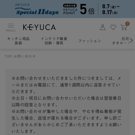
0
MENU
キッチン用品
インテリア雑貨
日用雑
ファッション
食器
収納・寝具
タオル・アロ
TOP
お問い合わせ
※お問い合わせをいただきました件につきましては、メ
ールまたはお電話にて、通常1週間以内に返答させてい
ただきます。
※土日・祝日にお問い合わせいただいた場合は翌営業日
以降の回答となります。
※お問い合わせが集中した場合や、やむを得ぬ事態が発
生した場合、返信が遅れる場合がございます。申し訳ご
ざいませんがあらかじめご了承いただきますようお願い
いたします。