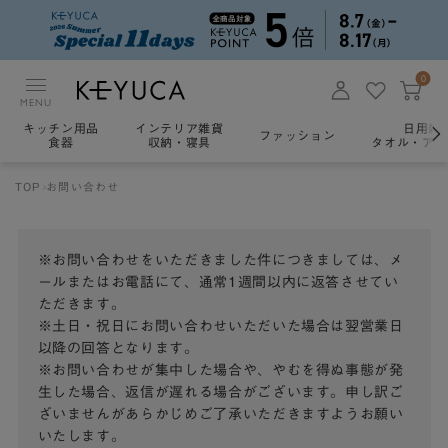
0
MENU
キッチン用品
インテリア雑貨
日用雑
ファッション
食器
収納・寝具
タオル・アロ
TOP
お問い合わせ
※お問い合わせをいただきました件につきましては、メ
ールまたはお電話にて、通常1週間以内に返答させてい
ただきます。
※土日・祝日にお問い合わせいただいた場合は翌営業日
以降の回答となります。
※お問い合わせが集中した場合や、やむを得ぬ事態が発
生した場合、返信が遅れる場合がございます。申し訳ご
ざいませんがあらかじめご了承いただきますようお願い
いたします。