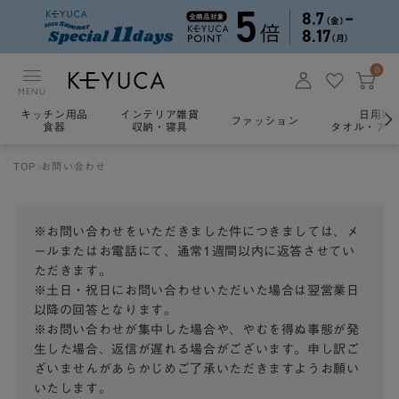
0
MENU
キッチン用品
インテリア雑貨
日用雑
ファッション
食器
収納・寝具
タオル・アロ
TOP
お問い合わせ
※お問い合わせをいただきました件につきましては、メ
ールまたはお電話にて、通常1週間以内に返答させてい
ただきます。
※土日・祝日にお問い合わせいただいた場合は翌営業日
以降の回答となります。
※お問い合わせが集中した場合や、やむを得ぬ事態が発
生した場合、返信が遅れる場合がございます。申し訳ご
ざいませんがあらかじめご了承いただきますようお願い
いたします。