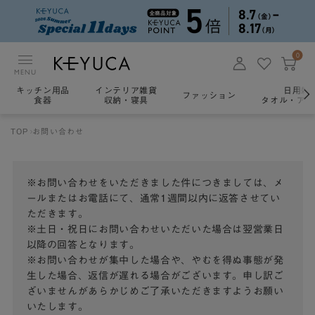
0
MENU
キッチン用品
インテリア雑貨
日用雑
ファッション
食器
収納・寝具
タオル・アロ
TOP
お問い合わせ
※お問い合わせをいただきました件につきましては、メ
ールまたはお電話にて、通常1週間以内に返答させてい
ただきます。
※土日・祝日にお問い合わせいただいた場合は翌営業日
以降の回答となります。
※お問い合わせが集中した場合や、やむを得ぬ事態が発
生した場合、返信が遅れる場合がございます。申し訳ご
ざいませんがあらかじめご了承いただきますようお願い
いたします。