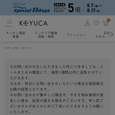
0
MENU
キッチン用品
インテリア雑貨
日用雑
ファッション
食器
収納・寝具
タオル・アロ
TOP
お問い合わせ
※お問い合わせをいただきました件につきましては、メ
ールまたはお電話にて、通常1週間以内に返答させてい
ただきます。
※土日・祝日にお問い合わせいただいた場合は翌営業日
以降の回答となります。
※お問い合わせが集中した場合や、やむを得ぬ事態が発
生した場合、返信が遅れる場合がございます。申し訳ご
ざいませんがあらかじめご了承いただきますようお願い
いたします。