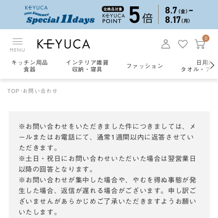
0
MENU
キッチン用品
インテリア雑貨
日用雑
ファッション
食器
収納・寝具
タオル・アロ
TOP
お問い合わせ
※お問い合わせをいただきました件につきましては、メ
ールまたはお電話にて、通常1週間以内に返答させてい
ただきます。
※土日・祝日にお問い合わせいただいた場合は翌営業日
以降の回答となります。
※お問い合わせが集中した場合や、やむを得ぬ事態が発
生した場合、返信が遅れる場合がございます。申し訳ご
ざいませんがあらかじめご了承いただきますようお願い
いたします。