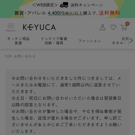
0
MENU
キッチン用品
インテリア雑貨
日用雑
ファッション
食器
収納・寝具
タオル・アロ
TOP
お問い合わせ
※お問い合わせをいただきました件につきましては、メ
ールまたはお電話にて、通常1週間以内に返答させてい
ただきます。
※土日・祝日にお問い合わせいただいた場合は翌営業日
以降の回答となります。
※お問い合わせが集中した場合や、やむを得ぬ事態が発
生した場合、返信が遅れる場合がございます。申し訳ご
ざいませんがあらかじめご了承いただきますようお願い
いたします。