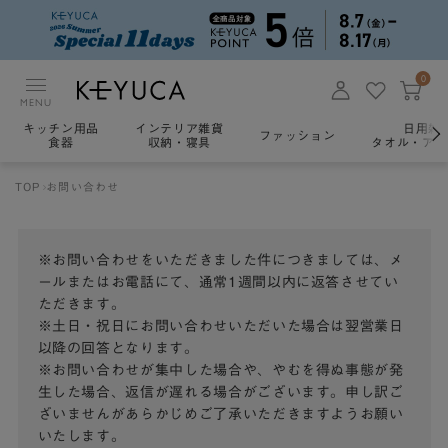
0
MENU
キッチン用品
インテリア雑貨
日用雑
ファッション
食器
収納・寝具
タオル・アロ
TOP
お問い合わせ
※お問い合わせをいただきました件につきましては、メ
ールまたはお電話にて、通常1週間以内に返答させてい
ただきます。
※土日・祝日にお問い合わせいただいた場合は翌営業日
以降の回答となります。
※お問い合わせが集中した場合や、やむを得ぬ事態が発
生した場合、返信が遅れる場合がございます。申し訳ご
ざいませんがあらかじめご了承いただきますようお願い
いたします。