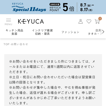
0
MENU
キッチン用品
インテリア雑貨
日用雑
ファッション
食器
収納・寝具
タオル・アロ
TOP
お問い合わせ
※お問い合わせをいただきました件につきましては、メ
ールまたはお電話にて、通常1週間以内に返答させてい
ただきます。
※土日・祝日にお問い合わせいただいた場合は翌営業日
以降の回答となります。
※お問い合わせが集中した場合や、やむを得ぬ事態が発
生した場合、返信が遅れる場合がございます。申し訳ご
ざいませんがあらかじめご了承いただきますようお願い
いたします。