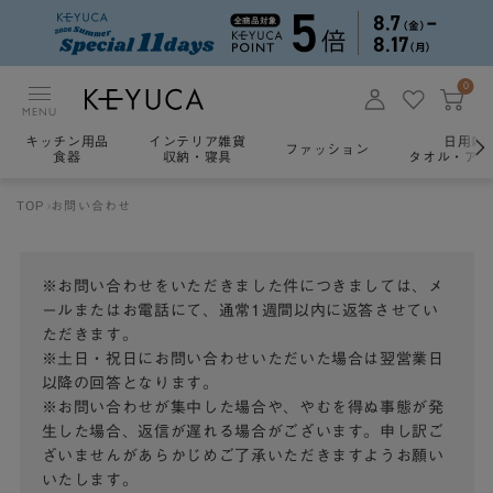
0
MENU
キッチン用品
インテリア雑貨
日用雑
ファッション
食器
収納・寝具
タオル・アロ
TOP
お問い合わせ
※お問い合わせをいただきました件につきましては、メ
ールまたはお電話にて、通常1週間以内に返答させてい
ただきます。
※土日・祝日にお問い合わせいただいた場合は翌営業日
以降の回答となります。
※お問い合わせが集中した場合や、やむを得ぬ事態が発
生した場合、返信が遅れる場合がございます。申し訳ご
ざいませんがあらかじめご了承いただきますようお願い
いたします。