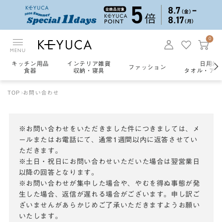
0
MENU
キッチン用品
インテリア雑貨
日用雑
ファッション
食器
収納・寝具
タオル・アロ
TOP
お問い合わせ
※お問い合わせをいただきました件につきましては、メ
ールまたはお電話にて、通常1週間以内に返答させてい
ただきます。
※土日・祝日にお問い合わせいただいた場合は翌営業日
以降の回答となります。
※お問い合わせが集中した場合や、やむを得ぬ事態が発
生した場合、返信が遅れる場合がございます。申し訳ご
ざいませんがあらかじめご了承いただきますようお願い
いたします。