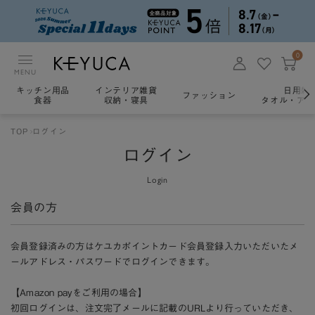
0
MENU
キッチン用品
インテリア雑貨
日用雑
ファッション
食器
収納・寝具
タオル・アロ
TOP
ログイン
ログイン
Login
会員の方
会員登録済みの方はケユカポイントカード会員登録入力いただいたメ
ールアドレス・パスワードでログインできます。
【Amazon payをご利用の場合】
初回ログインは、注文完了メールに記載のURLより行っていただき、