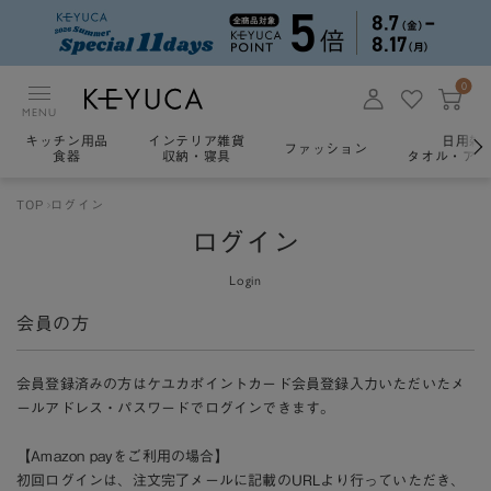
0
MENU
キッチン用品
インテリア雑貨
日用雑
ファッション
食器
収納・寝具
タオル・アロ
TOP
ログイン
ログイン
Login
会員の方
会員登録済みの方はケユカポイントカード会員登録入力いただいたメ
ールアドレス・パスワードでログインできます。
【Amazon payをご利用の場合】
初回ログインは、注文完了メールに記載のURLより行っていただき、