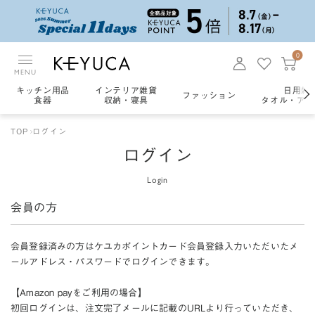
0
MENU
キッチン用品
インテリア雑貨
日用雑
ファッション
食器
収納・寝具
タオル・アロ
TOP
ログイン
ログイン
Login
会員の方
会員登録済みの方はケユカポイントカード会員登録入力いただいたメ
ールアドレス・パスワードでログインできます。
【Amazon payをご利用の場合】
初回ログインは、注文完了メールに記載のURLより行っていただき、