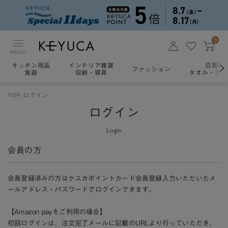
0
MENU
キッチン用品
インテリア雑貨
日用雑
ファッション
食器
収納・寝具
タオル・アロ
TOP
ログイン
ログイン
Login
会員の方
会員登録済みの方はケユカポイントカード会員登録入力いただいたメ
ールアドレス・パスワードでログインできます。
【Amazon payをご利用の場合】
初回ログインは、注文完了メールに記載のURLより行っていただき、