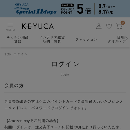
0
MENU
キッチン用品
インテリア雑貨
日用雑
ファッション
食器
収納・寝具
タオル・アロ
TOP
ログイン
ログイン
Login
会員の方
会員登録済みの方はケユカポイントカード会員登録入力いただいたメ
ールアドレス・パスワードでログインできます。
【Amazon payをご利用の場合】
初回ログインは、注文完了メールに記載のURLより行っていただき、