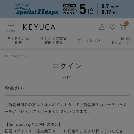
0
MENU
キッチン用品
インテリア雑貨
日用雑
ファッション
食器
収納・寝具
タオル・アロ
TOP
ログイン
ログイン
Login
会員の方
会員登録済みの方はケユカポイントカード会員登録入力いただいたメ
ールアドレス・パスワードでログインできます。
【Amazon payをご利用の場合】
初回ログインは、注文完了メールに記載のURLより行っていただき、