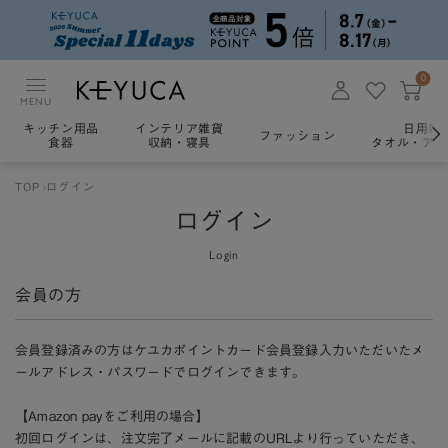
0
MENU
キッチン用品
インテリア雑貨
日用雑
ファッション
食器
収納・寝具
タオル・アロ
TOP
ログイン
ログイン
Login
会員の方
会員登録済みの方はケユカポイントカード会員登録入力いただいたメ
ールアドレス・パスワードでログインできます。
【Amazon payをご利用の場合】
初回ログインは、注文完了メールに記載のURLより行っていただき、