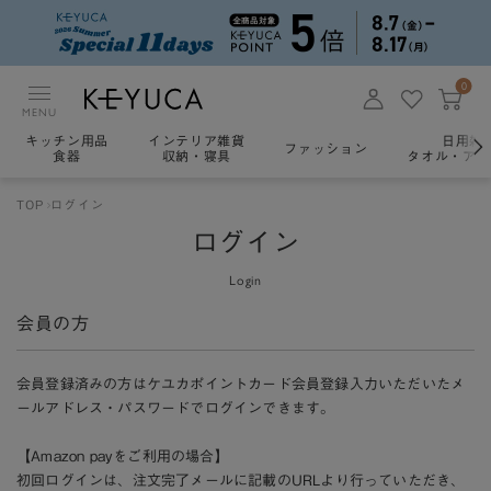
0
MENU
キッチン用品
インテリア雑貨
日用雑
ファッション
食器
収納・寝具
タオル・アロ
TOP
ログイン
ログイン
Login
会員の方
会員登録済みの方はケユカポイントカード会員登録入力いただいたメ
ールアドレス・パスワードでログインできます。
【Amazon payをご利用の場合】
初回ログインは、注文完了メールに記載のURLより行っていただき、