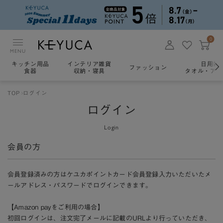
0
MENU
キッチン用品
インテリア雑貨
日用雑
ファッション
食器
収納・寝具
タオル・アロ
TOP
ログイン
ログイン
Login
会員の方
会員登録済みの方はケユカポイントカード会員登録入力いただいたメ
ールアドレス・パスワードでログインできます。
【Amazon payをご利用の場合】
初回ログインは、注文完了メールに記載のURLより行っていただき、