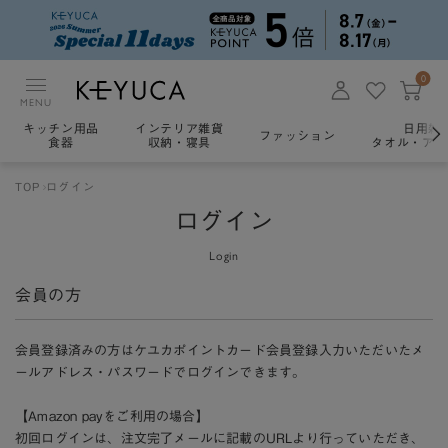
0
MENU
キッチン用品
インテリア雑貨
日用雑
ファッション
食器
収納・寝具
タオル・アロ
TOP
ログイン
ログイン
Login
会員の方
会員登録済みの方はケユカポイントカード会員登録入力いただいたメ
ールアドレス・パスワードでログインできます。
【Amazon payをご利用の場合】
初回ログインは、注文完了メールに記載のURLより行っていただき、