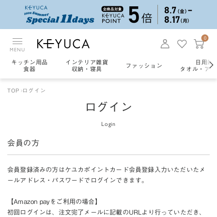
0
MENU
キッチン用品
インテリア雑貨
日用雑
ファッション
食器
収納・寝具
タオル・アロ
TOP
ログイン
ログイン
Login
会員の方
会員登録済みの方はケユカポイントカード会員登録入力いただいたメ
ールアドレス・パスワードでログインできます。
【Amazon payをご利用の場合】
初回ログインは、注文完了メールに記載のURLより行っていただき、